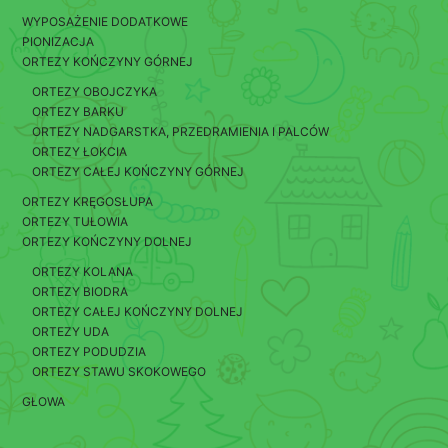
WYPOSAŻENIE DODATKOWE
PIONIZACJA
ORTEZY KOŃCZYNY GÓRNEJ
ORTEZY OBOJCZYKA
ORTEZY BARKU
ORTEZY NADGARSTKA, PRZEDRAMIENIA I PALCÓW
ORTEZY ŁOKCIA
ORTEZY CAŁEJ KOŃCZYNY GÓRNEJ
ORTEZY KRĘGOSŁUPA
ORTEZY TUŁOWIA
ORTEZY KOŃCZYNY DOLNEJ
ORTEZY KOLANA
ORTEZY BIODRA
ORTEZY CAŁEJ KOŃCZYNY DOLNEJ
ORTEZY UDA
ORTEZY PODUDZIA
ORTEZY STAWU SKOKOWEGO
GŁOWA