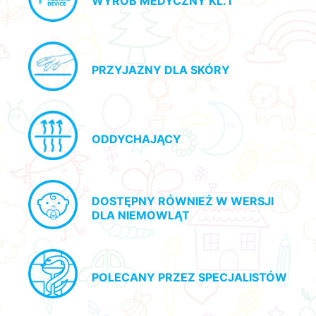
WYRÓB MEDYCZNY KL. I
PRZYJAZNY DLA SKÓRY
ODDYCHAJĄCY
DOSTĘPNY RÓWNIEŻ W WERSJI
DLA NIEMOWLĄT
POLECANY PRZEZ SPECJALISTÓW