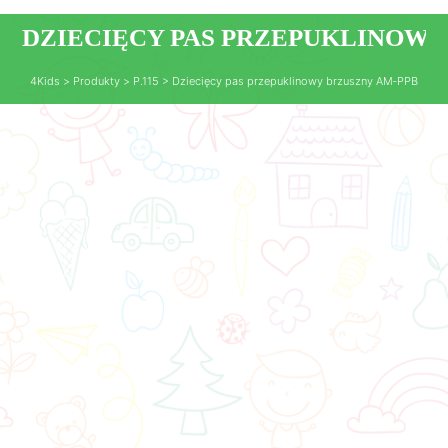
DZIECIĘCY PAS PRZEPUKLINOWY
4Kids
>
Produkty
>
P.115
>
Dziecięcy pas przepuklinowy brzuszny AM‑PPB