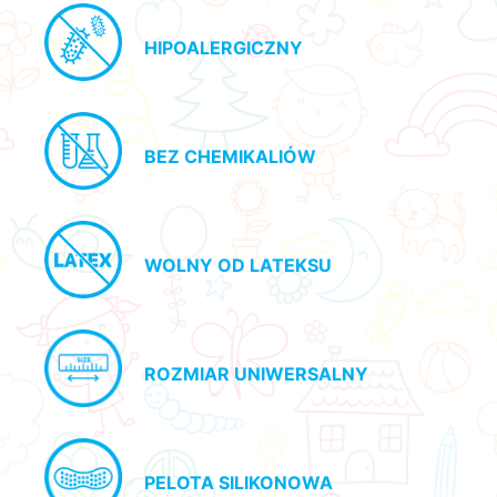
HIPOALERGICZNY
BEZ CHEMIKALIÓW
WOLNY OD LATEKSU
ROZMIAR UNIWERSALNY
PELOTA SILIKONOWA