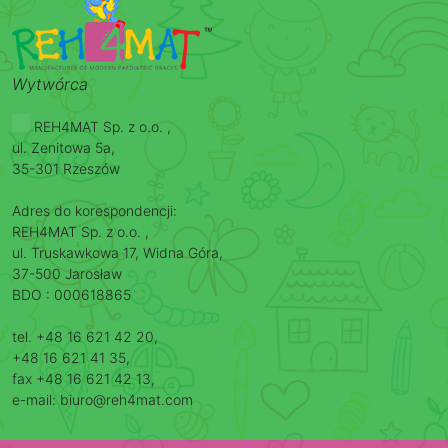
Wytwórca
REH4MAT Sp. z o.o. ,
ul. Zenitowa 5a,
35-301 Rzeszów
Adres do korespondencji:
REH4MAT Sp. z o.o. ,
ul. Truskawkowa 17, Widna Góra,
37-500 Jarosław
BDO : 000618865
tel. +48 16 621 42 20,
+48 16 621 41 35,
fax +48 16 621 42 13,
e-mail: biuro@reh4mat.com