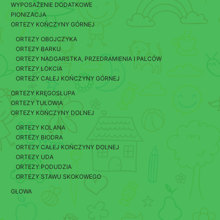
WYPOSAŻENIE DODATKOWE
PIONIZACJA
ORTEZY KOŃCZYNY GÓRNEJ
ORTEZY OBOJCZYKA
ORTEZY BARKU
ORTEZY NADGARSTKA, PRZEDRAMIENIA I PALCÓW
ORTEZY ŁOKCIA
ORTEZY CAŁEJ KOŃCZYNY GÓRNEJ
ORTEZY KRĘGOSŁUPA
ORTEZY TUŁOWIA
ORTEZY KOŃCZYNY DOLNEJ
ORTEZY KOLANA
ORTEZY BIODRA
ORTEZY CAŁEJ KOŃCZYNY DOLNEJ
ORTEZY UDA
ORTEZY PODUDZIA
ORTEZY STAWU SKOKOWEGO
GŁOWA