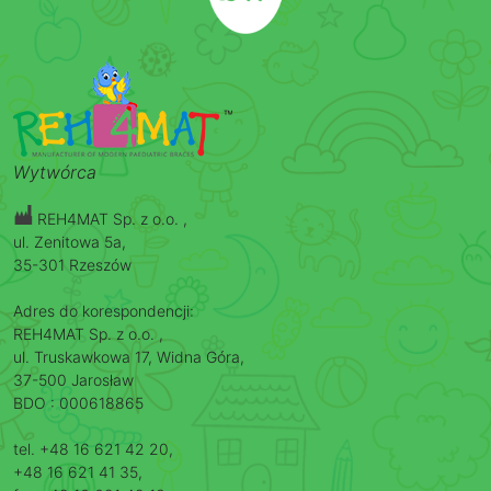
Wytwórca
REH4MAT Sp. z o.o. ,
ul. Zenitowa 5a,
35-301 Rzeszów
Adres do korespondencji:
REH4MAT Sp. z o.o. ,
ul. Truskawkowa 17, Widna Góra,
37-500 Jarosław
BDO : 000618865
tel. +48 16 621 42 20,
+48 16 621 41 35,