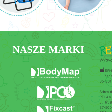
NASZE MARKI
Wytwó
REH4
ul. Zen
35-301
Adres d
REH4MAT
ul. Tru
37-500