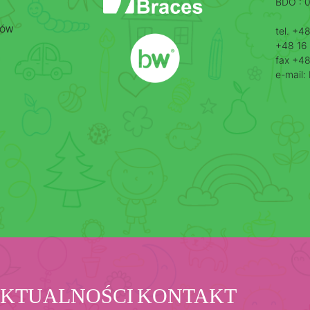
BDO : 
CÓW
tel. +4
+48 16 
fax +48
e-mail
KTUALNOŚCI
KONTAKT