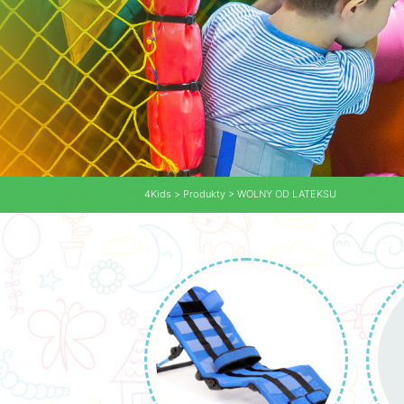
4Kids
>
Produkty
>
WOLNY OD LATEKSU