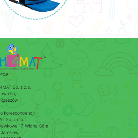
rca
MAT Sp. z o.o. ,
itowa 5a,
 Rzeszów
o korespondencji:
 Sp. z o.o. ,
skawkowa 17, Widna Góra,
 Jarosław