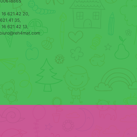
000618865
8 16 621 42 20,
621 41 35,
 16 621 42 13,
: biuro@reh4mat.com