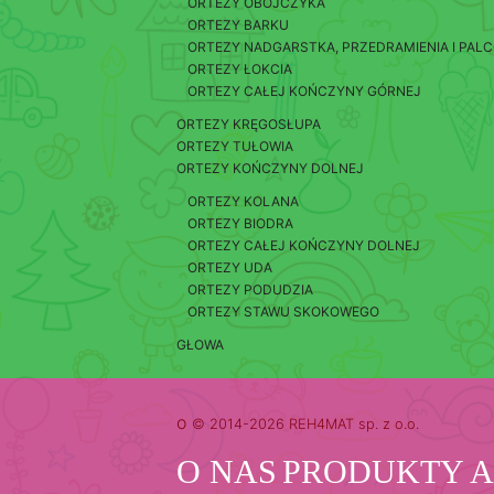
ORTEZY OBOJCZYKA
ORTEZY BARKU
ORTEZY NADGARSTKA, PRZEDRAMIENIA I PAL
ORTEZY ŁOKCIA
ORTEZY CAŁEJ KOŃCZYNY GÓRNEJ
ORTEZY KRĘGOSŁUPA
ORTEZY TUŁOWIA
ORTEZY KOŃCZYNY DOLNEJ
ORTEZY KOLANA
ORTEZY BIODRA
ORTEZY CAŁEJ KOŃCZYNY DOLNEJ
ORTEZY UDA
ORTEZY PODUDZIA
ORTEZY STAWU SKOKOWEGO
GŁOWA
o
© 2014-2026 REH4MAT sp. z o.o.
O NAS
PRODUKTY
A