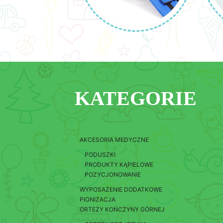
KATEGORIE
AKCESORIA MEDYCZNE
PODUSZKI
PRODUKTY KĄPIELOWE
POZYCJONOWANIE
WYPOSAŻENIE DODATKOWE
PIONIZACJA
ORTEZY KOŃCZYNY GÓRNEJ