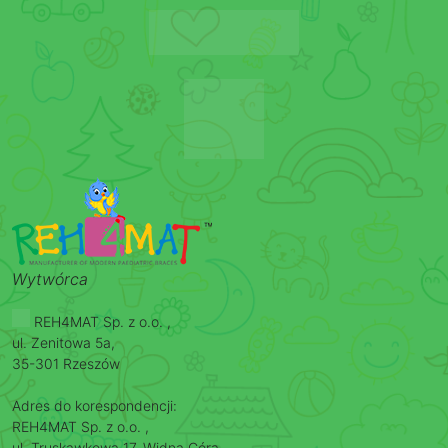
Wytwórca
REH4MAT Sp. z o.o. ,
ul. Zenitowa 5a,
35-301 Rzeszów
Adres do korespondencji:
REH4MAT Sp. z o.o. ,
ul. Truskawkowa 17, Widna Góra,