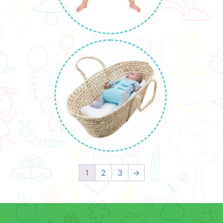
1
2
3
→