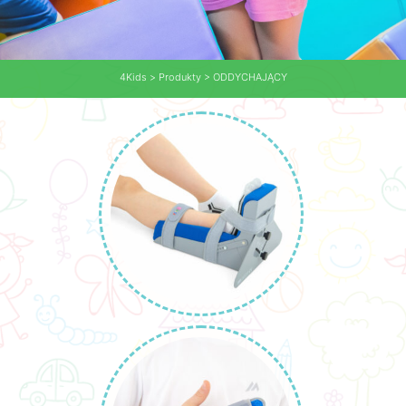
4Kids
>
Produkty
>
ODDYCHAJĄCY