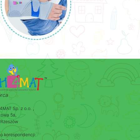
rca
MAT Sp. z o.o. ,
itowa 5a,
 Rzeszów
o korespondencji: