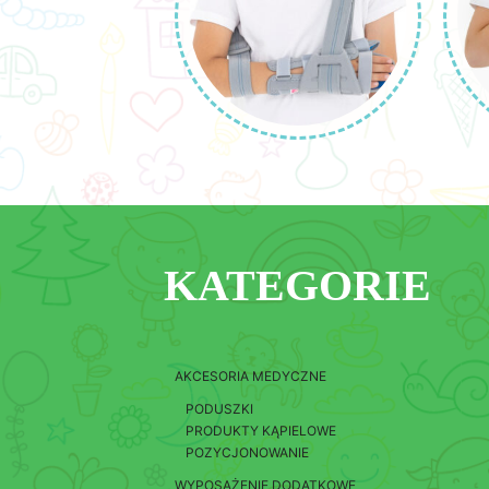
KATEGORIE
AKCESORIA MEDYCZNE
PODUSZKI
PRODUKTY KĄPIELOWE
POZYCJONOWANIE
WYPOSAŻENIE DODATKOWE