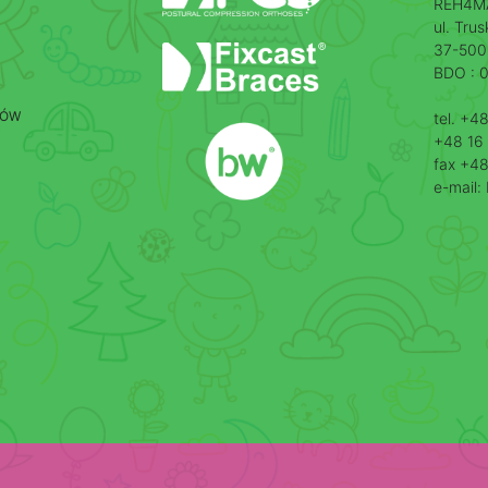
REH4MAT
ul. Tru
37-500
BDO : 
CÓW
tel. +4
+48 16 
fax +48
e-mail