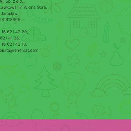
 Sp. z o.o. ,
skawkowa 17, Widna Góra,
 Jarosław
000618865
8 16 621 42 20,
621 41 35,
 16 621 42 13,
: biuro@reh4mat.com