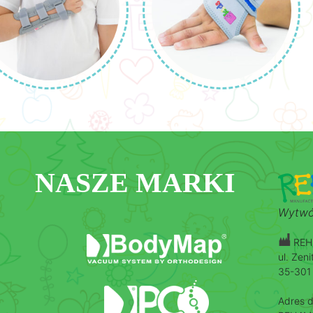
NASZE MARKI
Wytwó
REH4
ul. Zen
35-301
Adres d