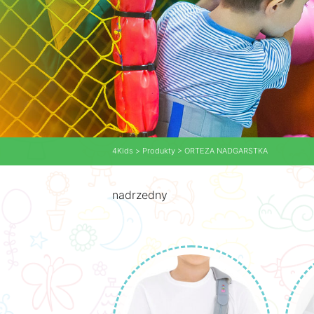
4Kids
>
Produkty
>
ORTEZA NADGARSTKA
nadrzedny