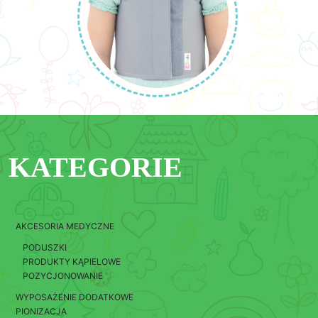
KATEGORIE
AKCESORIA MEDYCZNE
PODUSZKI
PRODUKTY KĄPIELOWE
POZYCJONOWANIE
WYPOSAŻENIE DODATKOWE
PIONIZACJA